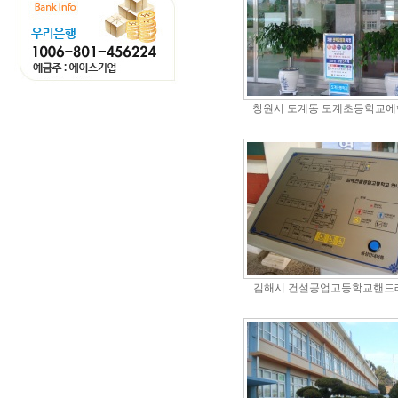
창원시 도계동 도계초등학교
김해시 건설공업고등학교핸드