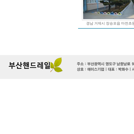
경남 거제시 장승포읍 마전초