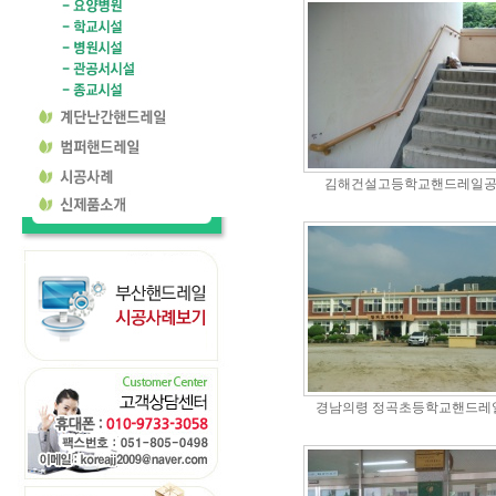
김해건설고등학교핸드레일
경남의령 정곡초등학교핸드레